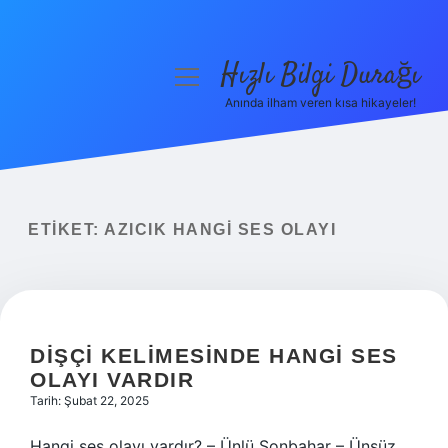
Hızlı Bilgi Durağı
menüyü
aç
Anında ilham veren kısa hikayeler!
Anasayfa
Gizlilik Politikası
Yasal Uyarı
ETIKET:
AZICIK HANGI SES OLAYI
Hakkımızda
DIŞÇI KELIMESINDE HANGI SES
OLAYI VARDIR
Tarih: Şubat 22, 2025
Hangi ses olayı vardır? – Ünlü Sonbahar – Ünsüz