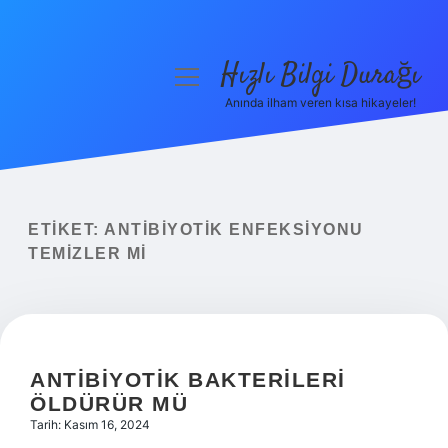
Hızlı Bilgi Durağı
menüyü
aç
Anında ilham veren kısa hikayeler!
Anasayfa
Gizlilik Politikası
Yasal Uyarı
ETIKET:
ANTIBIYOTIK ENFEKSIYONU
TEMIZLER MI
Hakkımızda
ANTIBIYOTIK BAKTERILERI
ÖLDÜRÜR MÜ
Tarih: Kasım 16, 2024