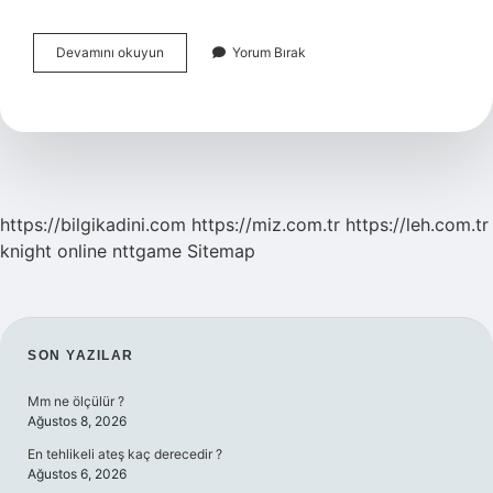
Antibiyotik
Devamını okuyun
Yorum Bırak
Bakterileri
Öldürür
Mü
https://bilgikadini.com
https://miz.com.tr
https://leh.com.tr
knight online
nttgame
Sitemap
SIDEBAR
SON YAZILAR
Mm ne ölçülür ?
Ağustos 8, 2026
En tehlikeli ateş kaç derecedir ?
Ağustos 6, 2026