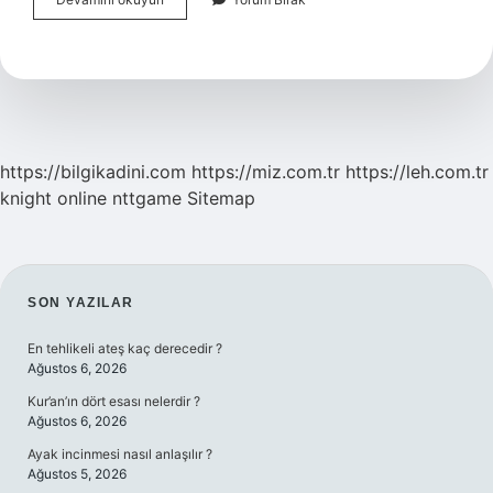
Batikon
Sürmek
Ne
Işe
Yarar
https://bilgikadini.com
https://miz.com.tr
https://leh.com.tr
knight online
nttgame
Sitemap
SIDEBAR
SON YAZILAR
En tehlikeli ateş kaç derecedir ?
Ağustos 6, 2026
Kur’an’ın dört esası nelerdir ?
Ağustos 6, 2026
Ayak incinmesi nasıl anlaşılır ?
Ağustos 5, 2026