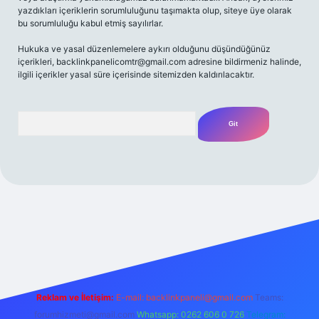
yazdıkları içeriklerin sorumluluğunu taşımakta olup, siteye üye olarak
bu sorumluluğu kabul etmiş sayılırlar.
Hukuka ve yasal düzenlemelere aykırı olduğunu düşündüğünüz
içerikleri,
backlinkpanelicomtr@gmail.com
adresine bildirmeniz halinde,
ilgili içerikler yasal süre içerisinde sitemizden kaldırılacaktır.
Arama
 giriş yap
betexper bahis
Reklam ve İletişim:
E-mail:
backlinkpaneli@gmail.com
Teams:
forumhizmeti@gmail.com
Whatsapp: 0262 606 0 726
Telegram: