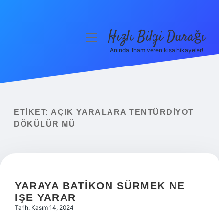
Hızlı Bilgi Durağı
menüyü
aç
Anında ilham veren kısa hikayeler!
Anasayfa
Gizlilik Politikası
Yasal Uyarı
ETIKET:
AÇIK YARALARA TENTÜRDIYOT
DÖKÜLÜR MÜ
Hakkımızda
YARAYA BATIKON SÜRMEK NE
IŞE YARAR
Tarih: Kasım 14, 2024