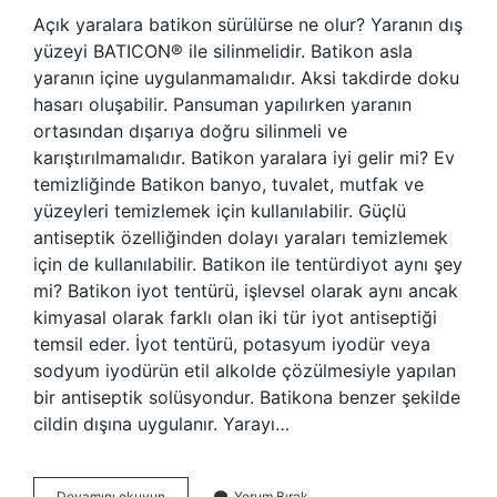
Açık yaralara batikon sürülürse ne olur? Yaranın dış
yüzeyi BATICON® ile silinmelidir. Batikon asla
yaranın içine uygulanmamalıdır. Aksi takdirde doku
hasarı oluşabilir. Pansuman yapılırken yaranın
ortasından dışarıya doğru silinmeli ve
karıştırılmamalıdır. Batikon yaralara iyi gelir mi? Ev
temizliğinde Batikon banyo, tuvalet, mutfak ve
yüzeyleri temizlemek için kullanılabilir. Güçlü
antiseptik özelliğinden dolayı yaraları temizlemek
için de kullanılabilir. Batikon ile tentürdiyot aynı şey
mi? Batikon iyot tentürü, işlevsel olarak aynı ancak
kimyasal olarak farklı olan iki tür iyot antiseptiği
temsil eder. İyot tentürü, potasyum iyodür veya
sodyum iyodürün etil alkolde çözülmesiyle yapılan
bir antiseptik solüsyondur. Batikona benzer şekilde
cildin dışına uygulanır. Yarayı…
Yaraya
Devamını okuyun
Yorum Bırak