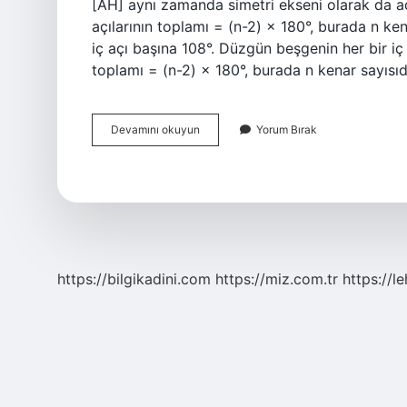
[AH] aynı zamanda simetri ekseni olarak da adl
açılarının toplamı = (n-2) × 180°, burada n ken
iç açı başına 108°. Düzgün beşgenin her bir iç
toplamı = (n-2) × 180°, burada n kenar sayısıd
5
Devamını okuyun
Yorum Bırak
Genin
Iç
Açıları
Kaç
https://bilgikadini.com
https://miz.com.tr
https://l