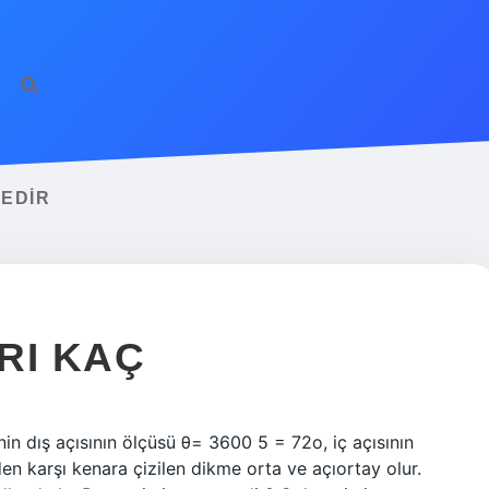
CEDIR
ARI KAÇ
in dış açısının ölçüsü θ= 3600 5 = 72o, iç açısının
en karşı kenara çizilen dikme orta ve açıortay olur.