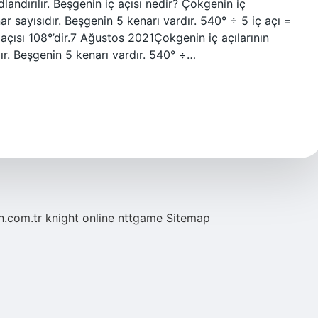
andırılır. Beşgenin iç açısı nedir? Çokgenin iç
ar sayısıdır. Beşgenin 5 kenarı vardır. 540° ÷ 5 iç açı =
 açısı 108°’dir.7 Ağustos 2021Çokgenin iç açılarının
ır. Beşgenin 5 kenarı vardır. 540° ÷…
eh.com.tr
knight online
nttgame
Sitemap