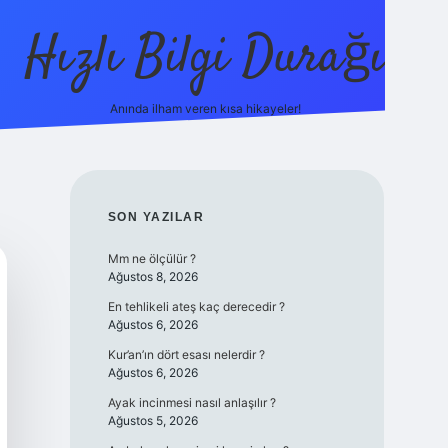
Hızlı Bilgi Durağı
Anında ilham veren kısa hikayeler!
ilbet giriş yap
betexper bahis
SIDEBAR
SON YAZILAR
Mm ne ölçülür ?
Ağustos 8, 2026
En tehlikeli ateş kaç derecedir ?
Ağustos 6, 2026
Kur’an’ın dört esası nelerdir ?
Ağustos 6, 2026
Ayak incinmesi nasıl anlaşılır ?
Ağustos 5, 2026