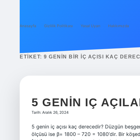
Anasayfa
Gizlilik Politikası
Yasal Uyarı
Hakkımızda
ETIKET:
9 GENIN BIR IÇ AÇISI KAÇ DERE
5 GENIN IÇ AÇIL
Tarih: Aralık 26, 2024
5 genin iç açısı kaç derecedir? Düzgün beşgen
ölçüsü ise β= 1800 – 720 = 1080’dir. Bir köşed