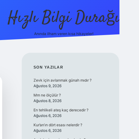
Hızlı Bilgi Durağı
Anında ilham veren kısa hikayeler!
ilbet giriş yap
SIDEBAR
SON YAZILAR
Zevk için avlanmak günah mıdır ?
Ağustos 9, 2026
Mm ne ölçülür ?
Ağustos 8, 2026
En tehlikeli ateş kaç derecedir ?
Ağustos 6, 2026
Kur’an’ın dört esası nelerdir ?
Ağustos 6, 2026