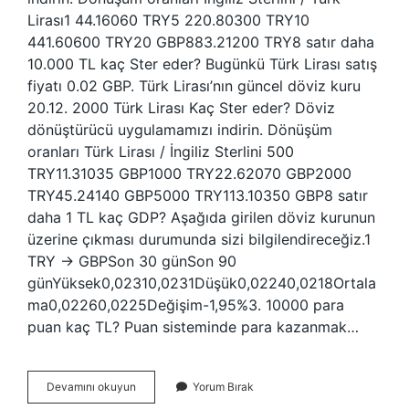
Lirası1 44.16060 TRY5 220.80300 TRY10
441.60600 TRY20 GBP883.21200 TRY8 satır daha
10.000 TL kaç Ster eder? Bugünkü Türk Lirası satış
fiyatı 0.02 GBP. Türk Lirası’nın güncel döviz kuru
20.12. 2000 Türk Lirası Kaç Ster eder? Döviz
dönüştürücü uygulamamızı indirin. Dönüşüm
oranları Türk Lirası / İngiliz Sterlini 500
TRY11.31035 GBP1000 TRY22.62070 GBP2000
TRY45.24140 GBP5000 TRY113.10350 GBP8 satır
daha 1 TL kaç GDP? Aşağıda girilen döviz kurunun
üzerine çıkması durumunda sizi bilgilendireceğiz.1
TRY → GBPSon 30 günSon 90
günYüksek0,02310,0231Düşük0,02240,0218Ortala
ma0,02260,0225Değişim-1,95%3. 10000 para
puan kaç TL? Puan sisteminde para kazanmak…
1
Devamını okuyun
Yorum Bırak
Lira