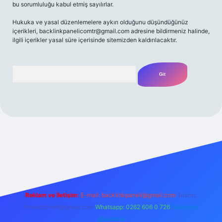
bu sorumluluğu kabul etmiş sayılırlar.
Hukuka ve yasal düzenlemelere aykırı olduğunu düşündüğünüz
içerikleri,
backlinkpanelicomtr@gmail.com
adresine bildirmeniz halinde,
ilgili içerikler yasal süre içerisinde sitemizden kaldırılacaktır.
Arama
 bahis
Reklam ve İletişim:
E-mail:
backlinkpaneli@gmail.com
Teams:
forumhizmeti@gmail.com
Whatsapp: 0262 606 0 726
Telegram:
@karabul