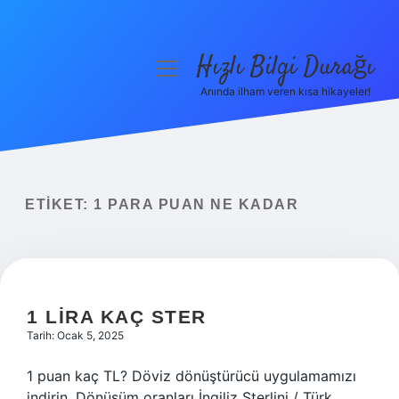
Hızlı Bilgi Durağı
menüyü
aç
Anında ilham veren kısa hikayeler!
Anasayfa
Gizlilik Politikası
Yasal Uyarı
ETIKET:
1 PARA PUAN NE KADAR
Hakkımızda
1 LIRA KAÇ STER
Tarih: Ocak 5, 2025
1 puan kaç TL? Döviz dönüştürücü uygulamamızı
indirin. Dönüşüm oranları İngiliz Sterlini / Türk